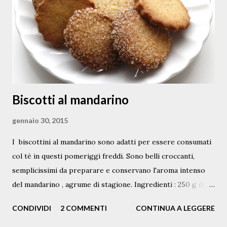
Biscotti al mandarino
gennaio 30, 2015
I biscottini al mandarino sono adatti per essere consumati
col tè in questi pomeriggi freddi. Sono belli croccanti,
semplicissimi da preparare e conservano l'aroma intenso
del mandarino , agrume di stagione. Ingredienti : 250 g di
farina 00 debole 50 g di mandorle tritate o farina di
CONDIVIDI
2 COMMENTI
CONTINUA A LEGGERE
mandorle 80 g di zucchero (aromatizzato con la vaniglia)
50 g di purea di mandarini sciroppati o marmellata 80 g di