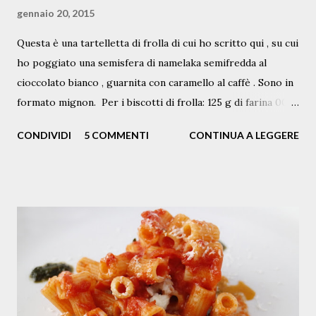
gennaio 20, 2015
Questa è una tartelletta di frolla di cui ho scritto qui , su cui
ho poggiato una semisfera di namelaka semifredda al
cioccolato bianco , guarnita con caramello al caffè . Sono in
formato mignon. Per i biscotti di frolla: 125 g di farina 00
debole 60 g di burro 40 g di zucchero semolato 13 g di
CONDIVIDI
5 COMMENTI
CONTINUA A LEGGERE
farina di mandorle un pizzico di sale 1 tuorlo d'uovo un po'
di caffè in polvere La namelaka al cioccolato bianco dal
blog di Pinella: 200 g di cioccolato bianco 2 g di colla di
pesce (1 foglio) 125 g di latte 6 g di glucosio 250 g di panna
fresca Caramello al caffè dal blog di Pinella 100 gr di
zucchero 3 tazzine di caffè espresso Procedimento: Per la
namelaka : f ar fondere il cioccolato bianco al micro onde (a
bassissima potenza e mescolando spesso) o a bagnomaria;
far sciogliere il glucosio nel latte a caldo, unire la gelatina