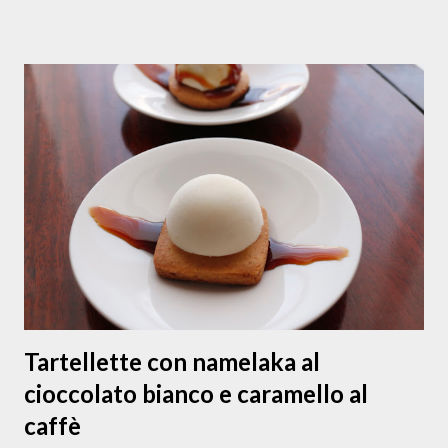
burro la buccia grattugiata di 1 mandarino bio un pizzico di
fior di sale 1 uovo grande Impastare tutti gli ingredienti
solo fino ad amalgamarli; sigillare bene l'impasto e tenerlo
in frigo almeno 30 minuti. Dopodiché, stenderlo e ritagliare
i biscotti secondo il proprio gusto. Personalmente, alcuni li
ho passati nello zucchero di canna, alcuni li ho guarniti col
pezzetti di mandarino sciroppato , altri li ho ritagliati con
un maggiore spessore. Man mano che sono pronti per la
cottura, poggiarli sulle placche ha forno foderate con
l'apposi...
Tartellette con namelaka al
cioccolato bianco e caramello al
caffè