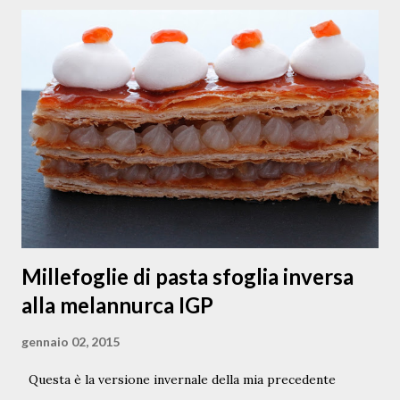
sorrentino " dello Chef Peppe Guida, il futuro. Anche
l'anno scorso per me furono tubetti rigati , ma questo
piatto rappresenta il mio ponte ideale tra passato e futuro,
fil rouge la pasta, il pomodoro e la mozzarella. Come
formato di pasta, ho scelto i tubetti rigati, un formato di
pasta “ accogliente ” nel senso che per gustarlo occorre il
cucchiaio, ad accogliere sia pasta che condimento ad ogni
boccone; il pomodoro, il San Marzano, dal sapore antico,
l’oro rosso che stavamo scelleratamente per...
Millefoglie di pasta sfoglia inversa
alla melannurca IGP
gennaio 02, 2015
Questa è la versione invernale della mia precedente