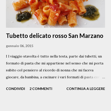
fatta ammorbidire per 10 minuti in acqua fredda e poi,
strizzata; aggiungere in tre volte, ...
Tubetto delicato rosso San Marzano
gennaio 06, 2015
I l viaggio stavolta è tutto nella testa, parte dai tubetti, un
formato di pasta che mi appartiene nel senso che mi porta
subito col pensiero al ricordo di nonna che mi faceva
giocare, da bambina, a cucinare i vari formati di pasta corta,
nel sugo di pomodoro e basilico, in piedi sulla sedia poichè
CONDIVIDI
2 COMMENTI
CONTINUA A LEGGERE
neanche arrivavo al tavolo; un sapore del passato mai più
dimenticato. Poi, il pensiero va all'esplosione di sapori di
un piatto essenziale e moderno come il " delicato