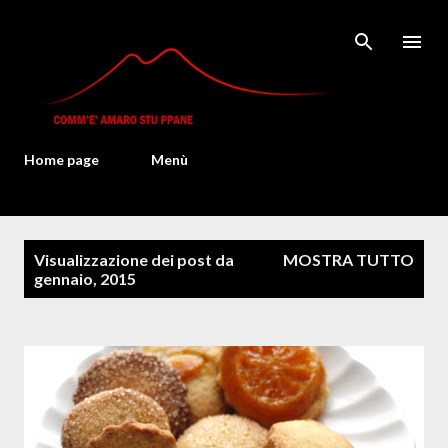
Passa ai contenuti principali
Home page
Menù
P
Visualizzazione dei post da
MOSTRA TUTTO
o
gennaio, 2015
s
t