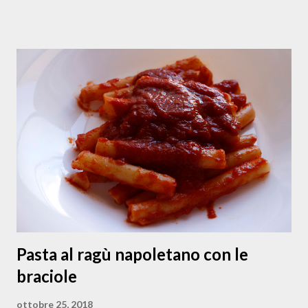
nelle zone del napoletano e del vesuviano . Queste in foto
sono papaccelle biologiche che coltiva mia zia Anna nel suo
terreno a Napoli. A me piacciono cucinate in ogni maniera: a
minestrina, in padella, stufate con olive e capperi, nella
cianfotta, con la pasta oppure crude nelle insalate, quando
si trovano fresche, in estate. Nella stagione invernale,
quando si trovano solo sott’aceto, sono utilizzate nell’
insalata di rinforzo a Natale o soffritte come contorno
della carne di maiale nei mesi più freddi (e lì ci sta bene
anche qualche papaccella piccante o forte ). Questa
versione della papacce...
Pasta al ragù napoletano con le
braciole
ottobre 25, 2018