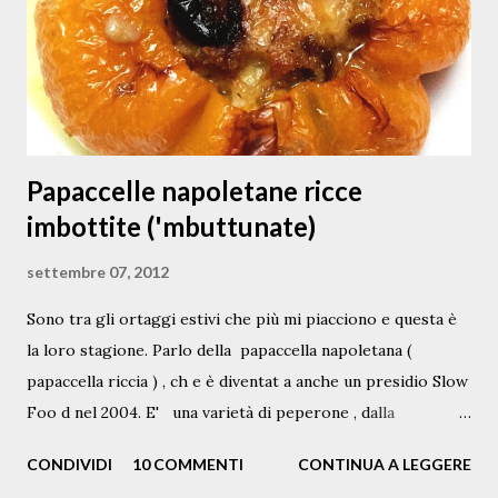
e
n
t
o
Papaccelle napoletane ricce
imbottite ('mbuttunate)
settembre 07, 2012
Sono tra gli ortaggi estivi che più mi piacciono e questa è
la loro stagione. Parlo della papaccella napoletana (
papaccella riccia ) , ch e è diventat a anche un presidio Slow
Foo d nel 2004. E' una varietà di peperone , dalla
pezzatura piccola, variamente c olor ata di g iallo sole, di
CONDIVIDI
10 COMMENTI
CONTINUA A LEGGERE
verde e di rosso intenso o vinato, tipicamente coltivata