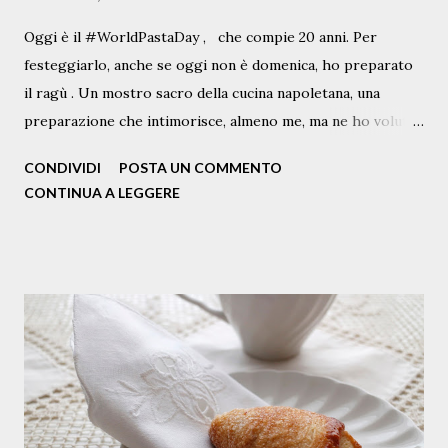
Oggi è il #WorldPastaDay , che compie 20 anni. Per
festeggiarlo, anche se oggi non è domenica, ho preparato
il ragù . Un mostro sacro della cucina napoletana, una
preparazione che intimorisce, almeno me, ma ne ho voluto
scrivere lo stesso, partendo da questo che non è proprio il
CONDIVIDI
POSTA UN COMMENTO
classico Ragù, ma quello con le braciole, diciamo un ragù "
CONTINUA A LEGGERE
my way " a condire gli ziti spezzati a mano. E tanti auguri
alla pasta e ai pastaioli, con l'augurio che continui a farci
felici tutti e a donarci un sorriso almeno a tavola. Questa è
la ricetta, "che non è di chi la scrive ma di chi se ne serve".
Ingredienti per 4 persone N.1 bottiglia e mezza di passata
di pomodoro 400 g di manzo tagliato a fette ( io chiedo al
mio macellaio Ciro il taglio adatto e disponibile ) N. 1
cipolla (ramata) olio extravergine q.b. vino q.b. Pecorino
Romano a pezzettini mezzo spicchio d’aglio un rametto di