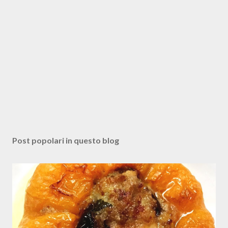
P
o
s
Post popolari in questo blog
t
a
u
n
c
o
m
m