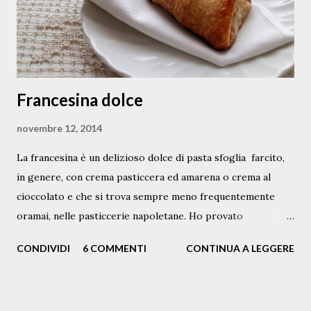
prezzemolo fresco pinoli, una ventina passolini, 10 grammi
pepe nero ...
Francesina dolce
novembre 12, 2014
La francesina è un delizioso dolce di pasta sfoglia farcito,
in genere, con crema pasticcera ed amarena o crema al
cioccolato e che si trova sempre meno frequentemente
oramai, nelle pasticcerie napoletane. Ho provato
timidamente a rifarle, in versione mignon . Con la pasta
CONDIVIDI
6 COMMENTI
CONTINUA A LEGGERE
sfoglia inversa ( la pâte feuilletée inversée ) , la cui ricetta
troverete qui , ho ricavato un rettangolo di pochi
millimetri di spessore; l'ho arrotolato e poi tagliato a fette