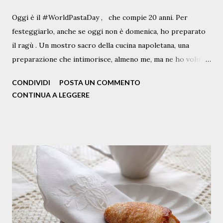
Oggi è il #WorldPastaDay , che compie 20 anni. Per
festeggiarlo, anche se oggi non è domenica, ho preparato
il ragù . Un mostro sacro della cucina napoletana, una
preparazione che intimorisce, almeno me, ma ne ho voluto
scrivere lo stesso, partendo da questo che non è proprio il
CONDIVIDI
POSTA UN COMMENTO
classico Ragù, ma quello con le braciole, diciamo un ragù "
CONTINUA A LEGGERE
my way " a condire gli ziti spezzati a mano. E tanti auguri
alla pasta e ai pastaioli, con l'augurio che continui a farci
felici tutti e a donarci un sorriso almeno a tavola. Questa è
la ricetta, "che non è di chi la scrive ma di chi se ne serve".
Ingredienti per 4 persone N.1 bottiglia e mezza di passata
di pomodoro 400 g di manzo tagliato a fette ( io chiedo al
mio macellaio Ciro il taglio adatto e disponibile ) N. 1
cipolla (ramata) olio extravergine q.b. vino q.b. Pecorino
Romano a pezzettini mezzo spicchio d’aglio un rametto di