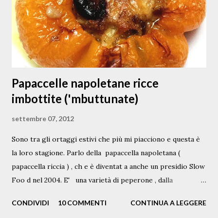
e
n
t
o
Papaccelle napoletane ricce
imbottite ('mbuttunate)
settembre 07, 2012
Sono tra gli ortaggi estivi che più mi piacciono e questa è
la loro stagione. Parlo della papaccella napoletana (
papaccella riccia ) , ch e è diventat a anche un presidio Slow
Foo d nel 2004. E' una varietà di peperone , dalla
pezzatura piccola, variamente c olor ata di g iallo sole, di
CONDIVIDI
10 COMMENTI
CONTINUA A LEGGERE
verde e di rosso intenso o vinato, tipicamente coltivata