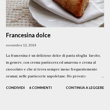
prezzemolo fresco pinoli, una ventina passolini, 10 grammi
pepe nero ...
Francesina dolce
novembre 12, 2014
La francesina è un delizioso dolce di pasta sfoglia farcito,
in genere, con crema pasticcera ed amarena o crema al
cioccolato e che si trova sempre meno frequentemente
oramai, nelle pasticcerie napoletane. Ho provato
timidamente a rifarle, in versione mignon . Con la pasta
CONDIVIDI
6 COMMENTI
CONTINUA A LEGGERE
sfoglia inversa ( la pâte feuilletée inversée ) , la cui ricetta
troverete qui , ho ricavato un rettangolo di pochi
millimetri di spessore; l'ho arrotolato e poi tagliato a fette