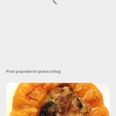
P
o
s
Post popolari in questo blog
t
a
u
n
c
o
m
m