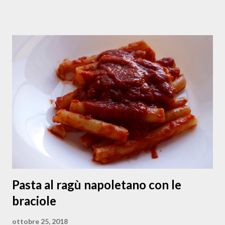
nelle zone del napoletano e del vesuviano . Queste in foto
sono papaccelle biologiche che coltiva mia zia Anna nel suo
terreno a Napoli. A me piacciono cucinate in ogni maniera: a
minestrina, in padella, stufate con olive e capperi, nella
cianfotta, con la pasta oppure crude nelle insalate, quando
si trovano fresche, in estate. Nella stagione invernale,
quando si trovano solo sott’aceto, sono utilizzate nell’
insalata di rinforzo a Natale o soffritte come contorno
della carne di maiale nei mesi più freddi (e lì ci sta bene
anche qualche papaccella piccante o forte ). Questa
versione della papacce...
Pasta al ragù napoletano con le
braciole
ottobre 25, 2018