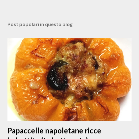
P
o
s
Post popolari in questo blog
t
a
u
n
c
o
m
m
e
n
t
o
Papaccelle napoletane ricce