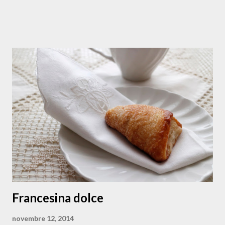
my way " a condire gli ziti spezzati a mano. E tanti auguri
alla pasta e ai pastaioli, con l'augurio che continui a farci
felici tutti e a donarci un sorriso almeno a tavola. Questa è
la ricetta, "che non è di chi la scrive ma di chi se ne serve".
Ingredienti per 4 persone N.1 bottiglia e mezza di passata
di pomodoro 400 g di manzo tagliato a fette ( io chiedo al
mio macellaio Ciro il taglio adatto e disponibile ) N. 1
cipolla (ramata) olio extravergine q.b. vino q.b. Pecorino
Romano a pezzettini mezzo spicchio d’aglio un rametto di
prezzemolo fresco pinoli, una ventina passolini, 10 grammi
pepe nero ...
Francesina dolce
novembre 12, 2014