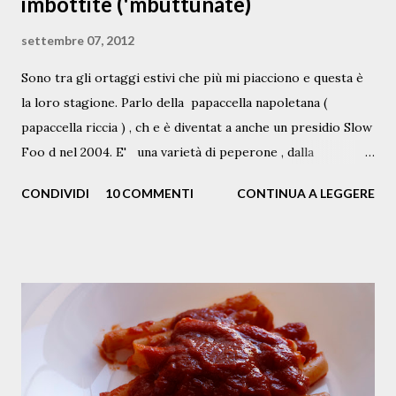
imbottite ('mbuttunate)
settembre 07, 2012
Sono tra gli ortaggi estivi che più mi piacciono e questa è
la loro stagione. Parlo della papaccella napoletana (
papaccella riccia ) , ch e è diventat a anche un presidio Slow
Foo d nel 2004. E' una varietà di peperone , dalla
pezzatura piccola, variamente c olor ata di g iallo sole, di
CONDIVIDI
10 COMMENTI
CONTINUA A LEGGERE
verde e di rosso intenso o vinato, tipicamente coltivata
nelle zone del napoletano e del vesuviano . Queste in foto
sono papaccelle biologiche che coltiva mia zia Anna nel suo
terreno a Napoli. A me piacciono cucinate in ogni maniera: a
minestrina, in padella, stufate con olive e capperi, nella
cianfotta, con la pasta oppure crude nelle insalate, quando
si trovano fresche, in estate. Nella stagione invernale,
quando si trovano solo sott’aceto, sono utilizzate nell’