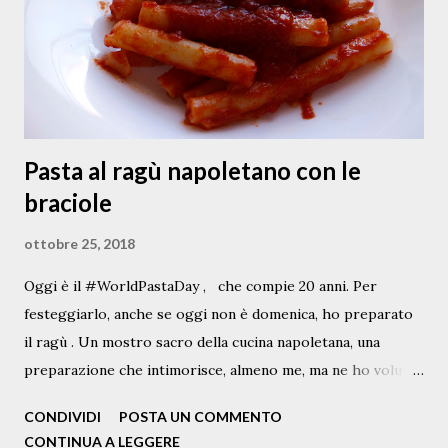
insalata di rinforzo a Natale o soffritte come contorno
della carne di maiale nei mesi più freddi (e lì ci sta bene
anche qualche papaccella piccante o forte ). Questa
versione della papacce...
Pasta al ragù napoletano con le
braciole
ottobre 25, 2018
Oggi è il #WorldPastaDay , che compie 20 anni. Per
festeggiarlo, anche se oggi non è domenica, ho preparato
il ragù . Un mostro sacro della cucina napoletana, una
preparazione che intimorisce, almeno me, ma ne ho voluto
scrivere lo stesso, partendo da questo che non è proprio il
CONDIVIDI
POSTA UN COMMENTO
classico Ragù, ma quello con le braciole, diciamo un ragù "
CONTINUA A LEGGERE