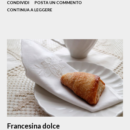
CONDIVIDI
POSTA UN COMMENTO
classico Ragù, ma quello con le braciole, diciamo un ragù "
CONTINUA A LEGGERE
my way " a condire gli ziti spezzati a mano. E tanti auguri
alla pasta e ai pastaioli, con l'augurio che continui a farci
felici tutti e a donarci un sorriso almeno a tavola. Questa è
la ricetta, "che non è di chi la scrive ma di chi se ne serve".
Ingredienti per 4 persone N.1 bottiglia e mezza di passata
di pomodoro 400 g di manzo tagliato a fette ( io chiedo al
mio macellaio Ciro il taglio adatto e disponibile ) N. 1
cipolla (ramata) olio extravergine q.b. vino q.b. Pecorino
Romano a pezzettini mezzo spicchio d’aglio un rametto di
prezzemolo fresco pinoli, una ventina passolini, 10 grammi
pepe nero ...
Francesina dolce