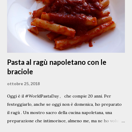
quando si trovano solo sott’aceto, sono utilizzate nell’
insalata di rinforzo a Natale o soffritte come contorno
della carne di maiale nei mesi più freddi (e lì ci sta bene
anche qualche papaccella piccante o forte ). Questa
versione della papacce...
Pasta al ragù napoletano con le
braciole
ottobre 25, 2018
Oggi è il #WorldPastaDay , che compie 20 anni. Per
festeggiarlo, anche se oggi non è domenica, ho preparato
il ragù . Un mostro sacro della cucina napoletana, una
preparazione che intimorisce, almeno me, ma ne ho voluto
scrivere lo stesso, partendo da questo che non è proprio il