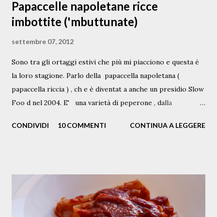
Papaccelle napoletane ricce
imbottite ('mbuttunate)
settembre 07, 2012
Sono tra gli ortaggi estivi che più mi piacciono e questa è
la loro stagione. Parlo della papaccella napoletana (
papaccella riccia ) , ch e è diventat a anche un presidio Slow
Foo d nel 2004. E' una varietà di peperone , dalla
pezzatura piccola, variamente c olor ata di g iallo sole, di
CONDIVIDI
10 COMMENTI
CONTINUA A LEGGERE
verde e di rosso intenso o vinato, tipicamente coltivata
nelle zone del napoletano e del vesuviano . Queste in foto
sono papaccelle biologiche che coltiva mia zia Anna nel suo
terreno a Napoli. A me piacciono cucinate in ogni maniera: a
minestrina, in padella, stufate con olive e capperi, nella
cianfotta, con la pasta oppure crude nelle insalate, quando
si trovano fresche, in estate. Nella stagione invernale,