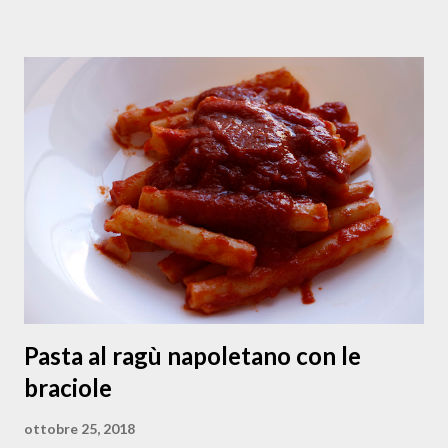
sono papaccelle biologiche che coltiva mia zia Anna nel suo
terreno a Napoli. A me piacciono cucinate in ogni maniera: a
minestrina, in padella, stufate con olive e capperi, nella
cianfotta, con la pasta oppure crude nelle insalate, quando
si trovano fresche, in estate. Nella stagione invernale,
quando si trovano solo sott’aceto, sono utilizzate nell’
insalata di rinforzo a Natale o soffritte come contorno
della carne di maiale nei mesi più freddi (e lì ci sta bene
anche qualche papaccella piccante o forte ). Questa
versione della papacce...
Pasta al ragù napoletano con le
braciole
ottobre 25, 2018