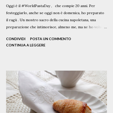
Oggi è il #WorldPastaDay , che compie 20 anni. Per
festeggiarlo, anche se oggi non è domenica, ho preparato
il ragù . Un mostro sacro della cucina napoletana, una
preparazione che intimorisce, almeno me, ma ne ho voluto
scrivere lo stesso, partendo da questo che non è proprio il
CONDIVIDI
POSTA UN COMMENTO
classico Ragù, ma quello con le braciole, diciamo un ragù "
CONTINUA A LEGGERE
my way " a condire gli ziti spezzati a mano. E tanti auguri
alla pasta e ai pastaioli, con l'augurio che continui a farci
felici tutti e a donarci un sorriso almeno a tavola. Questa è
la ricetta, "che non è di chi la scrive ma di chi se ne serve".
Ingredienti per 4 persone N.1 bottiglia e mezza di passata
di pomodoro 400 g di manzo tagliato a fette ( io chiedo al
mio macellaio Ciro il taglio adatto e disponibile ) N. 1
cipolla (ramata) olio extravergine q.b. vino q.b. Pecorino
Romano a pezzettini mezzo spicchio d’aglio un rametto di
prezzemolo fresco pinoli, una ventina passolini, 10 grammi