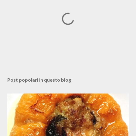
P
o
s
Post popolari in questo blog
t
a
u
n
c
o
m
m