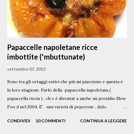
e
n
t
o
Papaccelle napoletane ricce
imbottite ('mbuttunate)
settembre 07, 2012
Sono tra gli ortaggi estivi che più mi piacciono e questa è
la loro stagione. Parlo della papaccella napoletana (
papaccella riccia ) , ch e è diventat a anche un presidio Slow
Foo d nel 2004. E' una varietà di peperone , dalla
pezzatura piccola, variamente c olor ata di g iallo sole, di
CONDIVIDI
10 COMMENTI
CONTINUA A LEGGERE
verde e di rosso intenso o vinato, tipicamente coltivata
nelle zone del napoletano e del vesuviano . Queste in foto