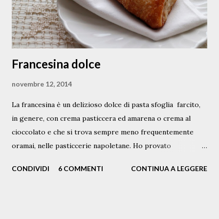
pepe nero ...
Francesina dolce
novembre 12, 2014
La francesina è un delizioso dolce di pasta sfoglia farcito,
in genere, con crema pasticcera ed amarena o crema al
cioccolato e che si trova sempre meno frequentemente
oramai, nelle pasticcerie napoletane. Ho provato
timidamente a rifarle, in versione mignon . Con la pasta
CONDIVIDI
6 COMMENTI
CONTINUA A LEGGERE
sfoglia inversa ( la pâte feuilletée inversée ) , la cui ricetta
troverete qui , ho ricavato un rettangolo di pochi
millimetri di spessore; l'ho arrotolato e poi tagliato a fette
spesse circa un paio di centimetri. Da queste, un po' come